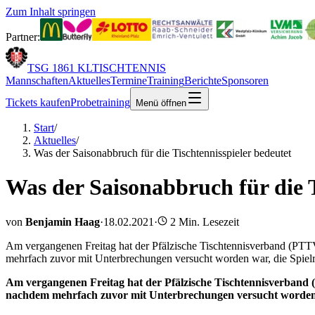
Zum Inhalt springen
Partner:
TSG 1861 KL
TISCHTENNIS
Mannschaften
Aktuelles
Termine
Training
Berichte
Sponsoren
Tickets kaufen
Probetraining
Menü öffnen
Start
/
Aktuelles
/
Was der Saisonabbruch für die Tischtennisspieler bedeutet
Was der Saisonabbruch für die T
von
Benjamin Haag
·
18.02.2021
·
2
Min. Lesezeit
Am vergangenen Freitag hat der Pfälzische Tischtennisverband (PT
mehrfach zuvor mit Unterbrechungen versucht worden war, die Spielru
Am vergangenen Freitag hat der Pfälzische Tischtennisverband
nachdem mehrfach zuvor mit Unterbrechungen versucht worden war