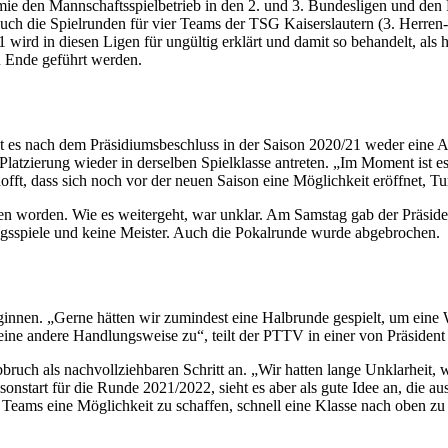
 den Mannschaftsspielbetrieb in den 2. und 3. Bundesligen und den 
auch die Spielrunden für vier Teams der TSG Kaiserslautern (3. Herren
ird in diesen Ligen für ungültig erklärt und damit so behandelt, als hä
u Ende geführt werden.
ibt es nach dem Präsidiumsbeschluss in der Saison 2020/21 weder eine 
latzierung wieder in derselben Spielklasse antreten. „Im Moment ist es
 hofft, dass sich noch vor der neuen Saison eine Möglichkeit eröffnet
en worden. Wie es weitergeht, war unklar. Am Samstag gab der Präsid
iegsspiele und keine Meister. Auch die Pokalrunde wurde abgebrochen.
nnen. „Gerne hätten wir zumindest eine Halbrunde gespielt, um eine We
keine andere Handlungsweise zu“, teilt der PTTV in einer von Präsiden
bruch als nachvollziehbaren Schritt an. „Wir hatten lange Unklarheit, 
sonstart für die Runde 2021/2022, sieht es aber als gute Idee an, die 
n Teams eine Möglichkeit zu schaffen, schnell eine Klasse nach oben 