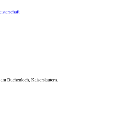
isterschaft
e am Buchenloch
,
Kaiserslautern
.