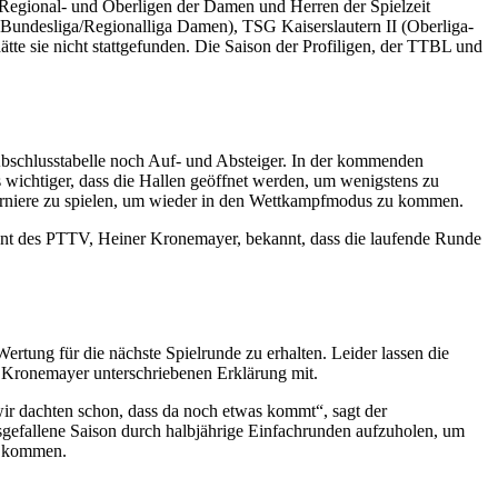
Regional- und Oberligen der Damen und Herren der Spielzeit
-Bundesliga/Regionalliga Damen), TSG Kaiserslautern II (Oberliga-
tte sie nicht stattgefunden. Die Saison der Profiligen, der TTBL und
Abschlusstabelle noch Auf- und Absteiger. In der kommenden
 wichtiger, dass die Hallen geöffnet werden, um wenigstens zu
, Turniere zu spielen, um wieder in den Wettkampfmodus zu kommen.
ent des PTTV, Heiner Kronemayer, bekannt, dass die laufende Runde
rtung für die nächste Spielrunde zu erhalten. Leider lassen die
t Kronemayer unterschriebenen Erklärung mit.
wir dachten schon, dass da noch etwas kommt“, sagt der
ausgefallene Saison durch halbjährige Einfachrunden aufzuholen, um
zu kommen.