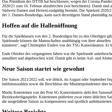
Das Präsidium des DTTB hat beschlossen, wegen der Corona-Pandemie
2020/21 zum 16. Februar abzubrechen (wir berichteten). Damit sind 
Südwest Damen und Herren) endgültig beendet. Die Spielzeit 2020/21 w
der 1. Damen-Bundesliga, kann nach derzeitigem Stand planmäßig z
Hoffen auf die Hallenöffnung
Für die Spielklassen von den 2. Bundesligen bis zu den Oberligen g
Spielrunde können die Mannschaften unabhängig von ihrer aktuellen P
trainieren“, sagt Christopher Enders von der TSG Kaiserslautern. Er
Ende Oktober des vergangenen Jahres war die Spielrunde unterbroch
annulliert und abgebrochen wird. Damit gibt es keine Auf- und Abst
Neue Saison startet wie gewohnt
Die Saison 2021/2022 soll, wie üblich, im August oder September begi
Infektionszahlen sowie die Beschlüsse der Ministerpräsidenten aber 
Moritz Knieriemen von der Post SG Kaiserslautern sieht den Saisonab
Bezirksoberligaspieler. Knieriemen präferiere zwar einen üblichen Sai
die ausgefallene Saison zu kompensieren und sportlich ambitionierte
Weitere Berichte