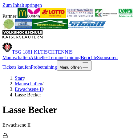
Zum Inhalt springen
Partner:
TSG 1861 KL
TISCHTENNIS
Mannschaften
Aktuelles
Termine
Training
Berichte
Sponsoren
Tickets kaufen
Probetraining
Menü öffnen
Start
/
Mannschaften
/
Erwachsene II
/
Lasse Becker
Lasse Becker
Erwachsene II