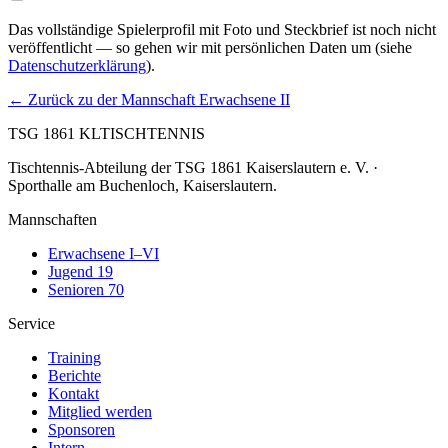
Das vollständige Spielerprofil mit Foto und Steckbrief ist noch nicht
veröffentlicht — so gehen wir mit persönlichen Daten um (siehe
Datenschutzerklärung
).
← Zurück zu
der Mannschaft Erwachsene II
TSG 1861 KL
TISCHTENNIS
Tischtennis-Abteilung der
TSG 1861 Kaiserslautern e. V.
·
Sporthalle am Buchenloch
,
Kaiserslautern
.
Mannschaften
Erwachsene I–VI
Jugend 19
Senioren 70
Service
Training
Berichte
Kontakt
Mitglied werden
Sponsoren
Intern