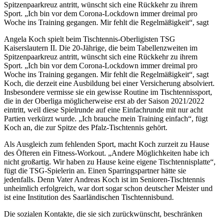
Spitzenpaarkreuz antritt, wünscht sich eine Rückkehr zu ihrem
Sport. „Ich bin vor dem Corona-Lockdown immer dreimal pro
Woche ins Training gegangen. Mir fehlt die Regelmäßigkeit“, sagt
Angela Koch spielt beim Tischtennis-Oberligisten TSG
Kaiserslautern II. Die 20-Jährige, die beim Tabellenzweiten im
Spitzenpaarkreuz antritt, wünscht sich eine Rückkehr zu ihrem
Sport. „Ich bin vor dem Corona-Lockdown immer dreimal pro
Woche ins Training gegangen. Mir fehlt die Regelmäßigkeit“, sagt
Koch, die derzeit eine Ausbildung bei einer Versicherung absolviert.
Insbesondere vermisse sie ein gewisse Routine im Tischtennissport,
die in der Oberliga möglicherweise erst ab der Saison 2021/2022
eintritt, weil diese Spielrunde auf eine Einfachrunde mit nur acht
Partien verkürzt wurde. „Ich brauche mein Training einfach“, fügt
Koch an, die zur Spitze des Pfalz-Tischtennis gehört.
Als Ausgleich zum fehlenden Sport, macht Koch zurzeit zu Hause
des Öfteren ein Fitness-Workout. „Andere Möglichkeiten habe ich
nicht großartig. Wir haben zu Hause keine eigene Tischtennisplatte“,
fügt die TSG-Spielerin an. Einen Sparringspartner hätte sie
jedenfalls. Denn Vater Andreas Koch ist im Senioren-Tischtennis
unheimlich erfolgreich, war dort sogar schon deutscher Meister und
ist eine Institution des Saarländischen Tischtennisbund.
Die sozialen Kontakte, die sie sich zurückwünscht, beschränken