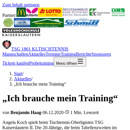
Zum Inhalt springen
Partner:
TSG 1861 KL
TISCHTENNIS
Mannschaften
Aktuelles
Termine
Training
Berichte
Sponsoren
Tickets kaufen
Probetraining
Menü öffnen
Start
/
Aktuelles
/
„Ich brauche mein Training“
„Ich brauche mein Training“
von
Benjamin Haag
·
06.12.2020
·
1
Min. Lesezeit
Angela Koch spielt beim Tischtennis-Oberligisten TSG
Kaiserslautern II. Die 20-Jährige, die beim Tabellenzweiten im